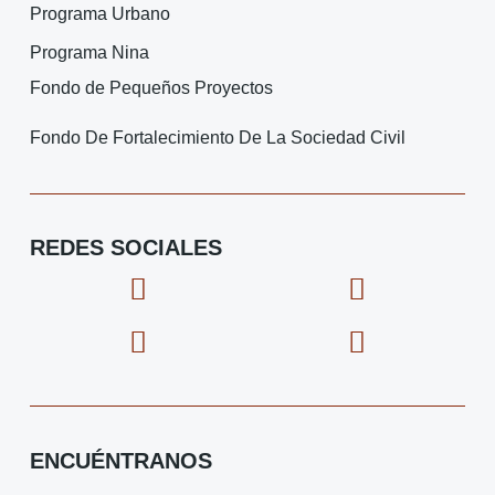
Programa Urbano
Programa Nina
Fondo de Pequeños Proyectos
Fondo De Fortalecimiento De La Sociedad Civil
REDES SOCIALES
F
I
X
I
a
c
-
c
c
o
t
o
e
n
w
n
b
-
i
-
o
i
t
y
o
n
t
o
ENCUÉNTRANOS
k
s
e
u