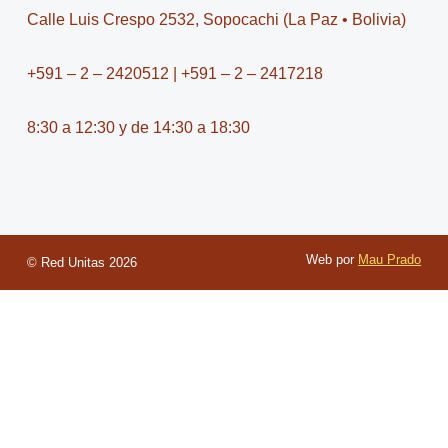
t
r
t
Calle Luis Crespo 2532, Sopocachi (La Paz • Bolivia)
a
u
g
b
+591 – 2 – 2420512 | +591 – 2 – 2417218
r
e
a
-
8:30 a 12:30 y de 14:30 a 18:30
m
v
-
1
Web por
Mau Prado
© Red Unitas
2026
Buscar