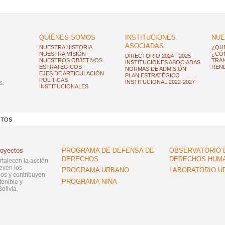
QUIÉNES SOMOS
INSTITUCIONES
NUE
ASOCIADAS
NUESTRA HISTORIA
¿QU
NUESTRA MISIÓN
¿CÓ
DIRECTORIO 2024 - 2025
NUESTROS OBJETIVOS
TRAN
INSTITUCIONES ASOCIADAS
ESTRATÉGICOS
REND
NORMAS DE ADMISIÓN
EJES DE ARTICULACIÓN
PLAN ESTRATÉGICO
POLÍTICAS
INSTITUCIONAL 2022-2027
s.
INSTITUCIONALES
CTOS
royectos
PROGRAMA DE DEFENSA DE
OBSERVATORIO 
DERECHOS
DERECHOS HUM
ortalecen la acción
even los
PROGRAMA URBANO
LABORATORIO U
s y contribuyen
PROGRAMA NINA
tenible y
olivia.