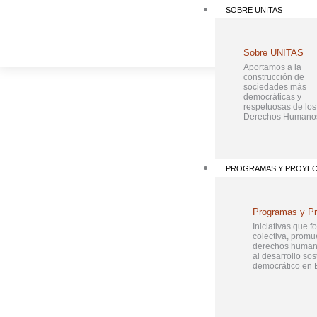
Ir
SOBRE UNITAS
al
contenido
Sobre UNITAS
Aportamos a la
construcción de
sociedades más
democráticas y
respetuosas de los
Derechos Humano
PROGRAMAS Y PROYE
Programas y P
Iniciativas que f
colectiva, promu
derechos humano
al desarrollo sos
democrático en B