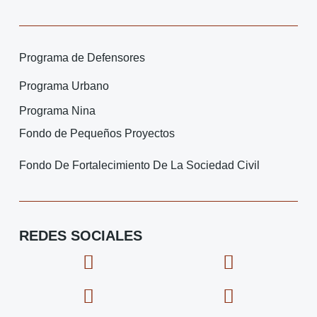
Programa de Defensores
Programa Urbano
Programa Nina
Fondo de Pequeños Proyectos
Fondo De Fortalecimiento De La Sociedad Civil
REDES SOCIALES
F
I
X
I
a
c
-
c
c
o
t
o