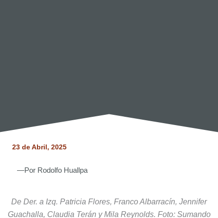
23 de
Abril, 2025
—Por
Rodolfo Huallpa
De Der. a Izq. Patricia Flores, Franco Albarracín, Jennifer
Guachalla, Claudia Terán y Mila Reynolds. Foto: Sumando