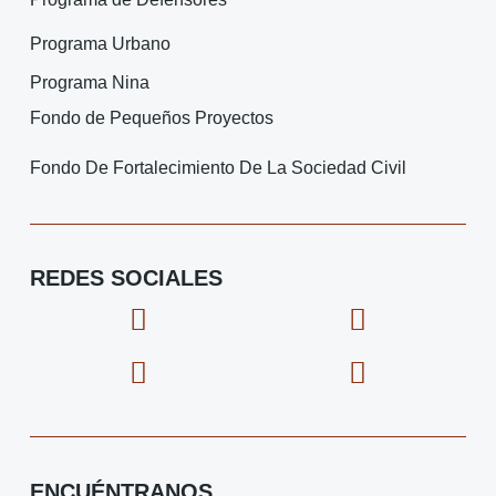
Programa Urbano
Programa Nina
Fondo de Pequeños Proyectos
Fondo De Fortalecimiento De La Sociedad Civil
REDES SOCIALES
F
I
X
I
a
c
-
c
c
o
t
o
e
n
w
n
b
-
i
-
o
i
t
y
o
n
t
o
ENCUÉNTRANOS