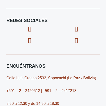
REDES SOCIALES
F
I
X
I
a
c
-
c
c
o
t
o
e
n
w
n
b
-
i
-
o
i
t
y
o
n
t
o
ENCUÉNTRANOS
k
s
e
u
t
r
t
Calle Luis Crespo 2532, Sopocachi (La Paz • Bolivia)
a
u
g
b
+591 – 2 – 2420512 | +591 – 2 – 2417218
r
e
a
-
8:30 a 12:30 y de 14:30 a 18:30