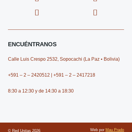
a
c
-
c
c
o
t
o
e
n
w
n
b
-
i
-
o
i
t
y
o
n
t
o
ENCUÉNTRANOS
k
s
e
u
t
r
t
Calle Luis Crespo 2532, Sopocachi (La Paz • Bolivia)
a
u
g
b
+591 – 2 – 2420512 | +591 – 2 – 2417218
r
e
a
-
8:30 a 12:30 y de 14:30 a 18:30
m
v
-
1
Web por
Mau Prado
© Red Unitas
2026