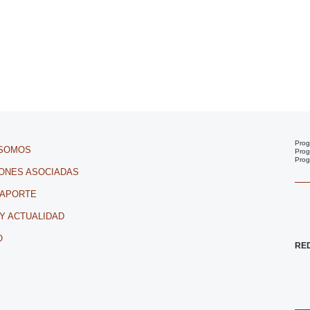
Prog
 SOMOS
Prog
Prog
IONES ASOCIADAS
 APORTE
 Y ACTUALIDAD
O
RE