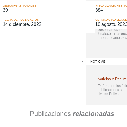
FONDOS DE APOYO
DESCARGAS TOTALES
VISUALIZACIONES T
39
384
FECHA DE PUBLICACIÓN
ÚLTIMA ACTUALIZACI
Fondos de Apoyo
14 diciembre, 2022
10 agosto, 202
Gestionamos fondo
fortalecer a las or
generan cambios so
NOTICIAS
Noticias y Recur
Entérate de las últi
publicaciones sob
civil en Bolivia.
Publicaciones
relacionadas
PUBLICACIONES
FORMACCIÓN