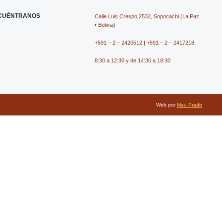
e
n
w
n
CUÉNTRANOS
Calle Luis Crespo 2532, Sopocachi (La Paz
b
-
i
-
• Bolivia)
+591 – 2 – 2420512 | +591 – 2 – 2417218
o
i
t
y
8:30 a 12:30 y de 14:30 a 18:30
o
n
t
o
k
s
e
u
Web por
Mau Prado
t
r
t
a
u
g
b
r
e