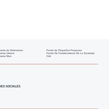
rama de Defensores
Fondo de Pequeños Proyectos
rama Urbano
Fondo De Fortalecimiento De La Sociedad
rama Nina
Civil
F
I
X
I
a
c
-
c
DES SOCIALES
c
o
t
o