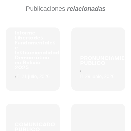
Publicaciones
relacionadas
Informe
Libertades
Fundamentales
e
Institucionalidad
Democrática
PRONUNCIAMIEN
en Bolivia
PÚBLICO
2025
•
21 julio, 2026
29 junio, 2026
•
COMUNICADO
PUBLICO