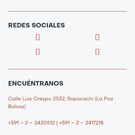
REDES SOCIALES
F
I
X
I
a
c
-
c
c
o
t
o
e
n
w
n
b
-
i
-
o
i
t
y
o
n
t
o
ENCUÉNTRANOS
k
s
e
u
t
r
t
Calle Luis Crespo 2532, Sopocachi (La Paz •
a
u
Bolivia)
g
b
r
e
+591 – 2 – 2420512 | +591 – 2 – 2417218
a
-