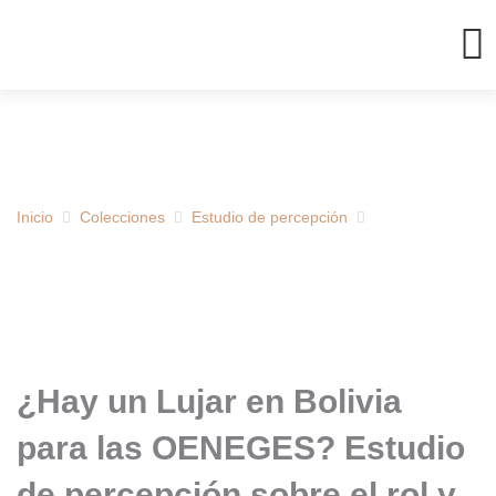
Ir
al
contenido
Inicio
Colecciones
Estudio de percepción
¿Hay un Lujar en Bolivia
para las OENEGES? Estudio
de percepción sobre el rol y