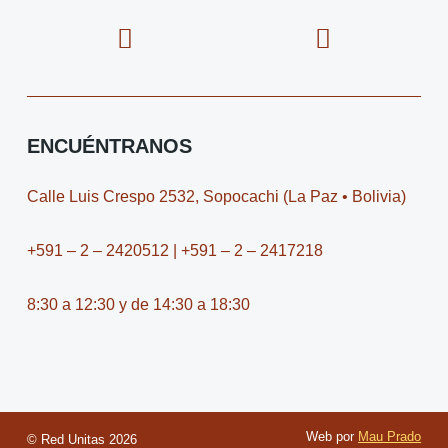
a
c
-
c
c
o
t
o
e
n
w
n
b
-
i
-
o
i
t
y
o
n
t
o
ENCUÉNTRANOS
k
s
e
u
t
r
t
Calle Luis Crespo 2532, Sopocachi (La Paz • Bolivia)
a
u
g
b
+591 – 2 – 2420512 | +591 – 2 – 2417218
r
e
a
-
8:30 a 12:30 y de 14:30 a 18:30
m
v
-
1
Web por
Mau Prado
© Red Unitas
2026