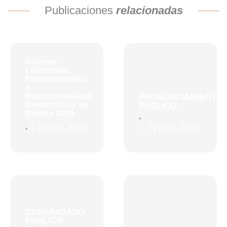
Publicaciones
relacionadas
Informe
Libertades
Fundamentales
e
Institucionalidad
PRONUNCIAMIENTO
Democrática en
PÚBLICO
Bolivia 2025
•
21 julio, 2026
29 junio, 2026
•
COMUNICADO
PUBLICO