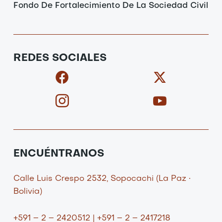
Fondo De Fortalecimiento De La Sociedad Civil
REDES SOCIALES
F
I
X
I
a
c
-
c
c
o
t
o
e
n
w
n
b
-
i
-
o
i
t
y
o
n
t
o
ENCUÉNTRANOS
k
s
e
u
t
r
t
Calle Luis Crespo 2532, Sopocachi (La Paz •
a
u
Bolivia)
g
b
r
e
+591 – 2 – 2420512 | +591 – 2 – 2417218