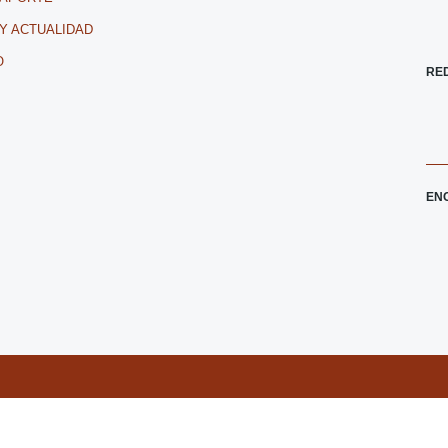
 Y ACTUALIDAD
O
RE
EN