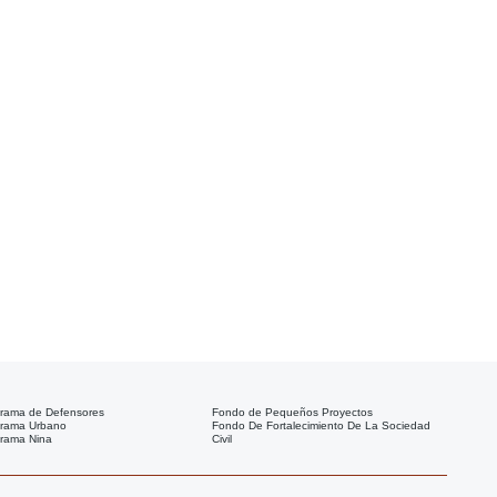
rama de Defensores
Fondo de Pequeños Proyectos
rama Urbano
Fondo De Fortalecimiento De La Sociedad
rama Nina
Civil