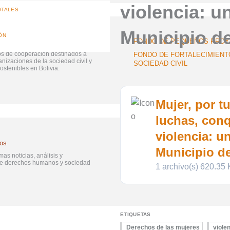
violencia: u
OTALES
Municipio d
ÓN
FONDO DE PEQUEÑOS PRO
s de cooperación destinados a
FONDO DE FORTALECIMIENT
ganizaciones de la sociedad civil y
SOCIEDAD CIVIL
stenibles en Bolivia.
Mujer, por t
luchas, conq
violencia: u
sos
NOTICIAS INSTITUCIONALES
Municipio d
mas noticias, análisis y
PERIÓDICO SUMANDO VOCE
re derechos humanos y sociedad
1 archivo(s)
620.35
ETIQUETAS
Derechos de las mujeres
viole