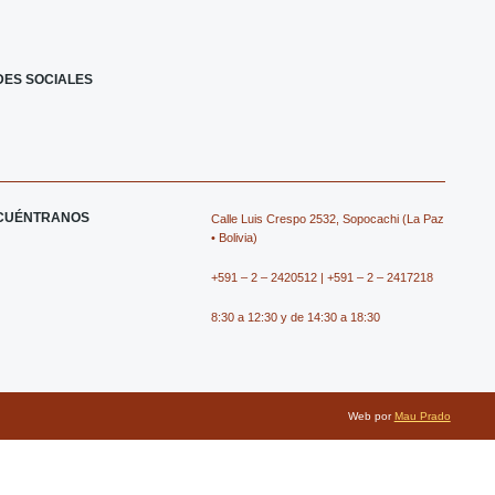
F
I
X
I
a
c
-
c
DES SOCIALES
c
o
t
o
e
n
w
n
CUÉNTRANOS
Calle Luis Crespo 2532, Sopocachi (La Paz
b
-
i
-
• Bolivia)
+591 – 2 – 2420512 | +591 – 2 – 2417218
o
i
t
y
8:30 a 12:30 y de 14:30 a 18:30
o
n
t
o
k
s
e
u
Web por
Mau Prado
t
r
t