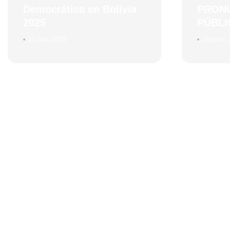
Democrática en Bolivia
PRON
2025
PÚBLI
•
21 julio, 2026
•
29 junio,