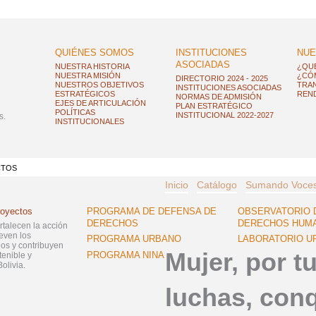
QUIÉNES SOMOS
INSTITUCIONES
NUE
ASOCIADAS
NUESTRA HISTORIA
¿QU
NUESTRA MISIÓN
¿CÓ
DIRECTORIO 2024 - 2025
NUESTROS OBJETIVOS
TRAN
INSTITUCIONES ASOCIADAS
ESTRATÉGICOS
REND
NORMAS DE ADMISIÓN
EJES DE ARTICULACIÓN
PLAN ESTRATÉGICO
POLÍTICAS
INSTITUCIONAL 2022-2027
s.
INSTITUCIONALES
CTOS
Inicio
Catálogo
Sumando Voce
royectos
PROGRAMA DE DEFENSA DE
OBSERVATORIO 
DERECHOS
DERECHOS HUM
ortalecen la acción
even los
PROGRAMA URBANO
LABORATORIO U
s y contribuyen
Mujer, por t
PROGRAMA NINA
tenible y
olivia.
luchas, conq