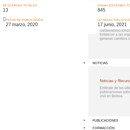
DESCARGAS TOTALES
VISUALIZACIONES T
FONDOS DE APOYO
13
845
FECHA DE PUBLICACIÓN
ÚLTIMA ACTUALIZACI
Fondos de Apoyo
27 marzo, 2020
17 junio, 2021
Gestionamos fondo
fortalecer a las or
generan cambios so
NOTICIAS
Noticias y Recur
Entérate de las últi
publicaciones sob
civil en Bolivia.
PUBLICACIONES
FORMACCIÓN