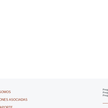
Prog
 SOMOS
Prog
Prog
IONES ASOCIADAS
 APORTE