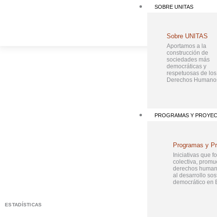
Ir
SOBRE UNITAS
al
contenido
Sobre UNITAS
Aportamos a la
construcción de
sociedades más
democráticas y
respetuosas de los
Derechos Humano
PROGRAMAS Y PROYE
Programas y P
Iniciativas que f
colectiva, promu
derechos humano
al desarrollo sos
democrático en B
ESTADÍSTICAS