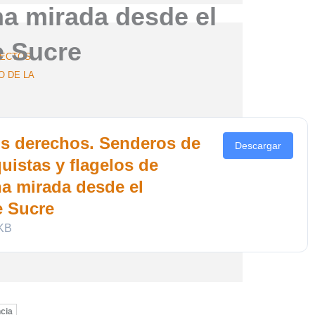
na mirada desde el
e Sucre
YECTOS
O DE LA
us derechos. Senderos de
Descargar
uistas y flagelos de
na mirada desde el
e Sucre
S
 KB
ncia