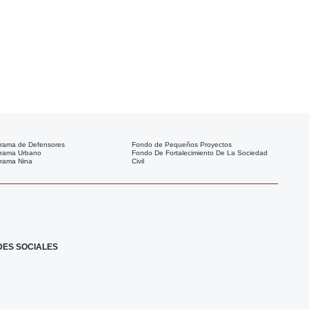
rama de Defensores
Fondo de Pequeños Proyectos
rama Urbano
Fondo De Fortalecimiento De La Sociedad
rama Nina
Civil
F
I
X
I
a
c
-
c
DES SOCIALES
c
o
t
o