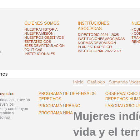
QUIÉNES SOMOS
INSTITUCIONES
NUE
ASOCIADAS
NUESTRA HISTORIA
¿QU
NUESTRA MISIÓN
¿CÓ
DIRECTORIO 2024 - 2025
NUESTROS OBJETIVOS
TRAN
INSTITUCIONES ASOCIADAS
ESTRATÉGICOS
REND
NORMAS DE ADMISIÓN
EJES DE ARTICULACIÓN
PLAN ESTRATÉGICO
POLÍTICAS
INSTITUCIONAL 2022-2027
s.
INSTITUCIONALES
CTOS
Inicio
Catálogo
Sumando Voce
royectos
PROGRAMA DE DEFENSA DE
OBSERVATORIO 
DERECHOS
DERECHOS HUM
ortalecen la acción
even los
PROGRAMA URBANO
LABORATORIO U
s y contribuyen
Mujeres ind
PROGRAMA NINA
tenible y
olivia.
vida y el terr