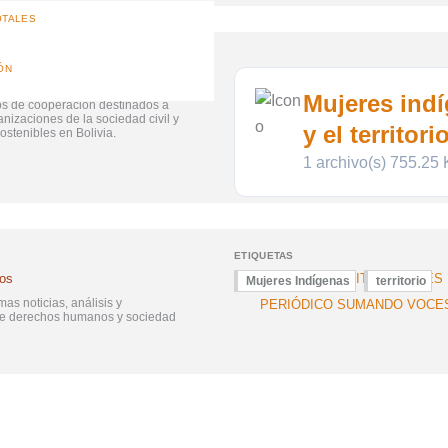
OTALES
ÓN
FONDO DE PEQUEÑOS PRO
Mujeres indí
s de cooperación destinados a
FONDO DE FORTALECIMIENT
ganizaciones de la sociedad civil y
SOCIEDAD CIVIL
y el territori
stenibles en Bolivia.
1 archivo(s)
755.25
ETIQUETAS
sos
NOTICIAS INSTITUCIONALES
Mujeres Indígenas
territorio
mas noticias, análisis y
PERIÓDICO SUMANDO VOCE
re derechos humanos y sociedad