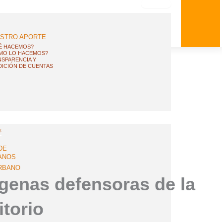
STRO APORTE
É HACEMOS?
MO LO HACEMOS?
SPARENCIA Y
ICIÓN DE CUENTAS
s
DE
ANOS
RBANO
ígenas defensoras de la
itorio