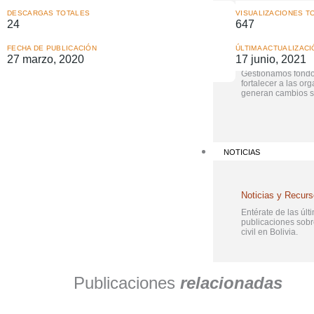
DESCARGAS TOTALES
VISUALIZACIONES T
FONDOS DE APOYO
24
647
FECHA DE PUBLICACIÓN
ÚLTIMA ACTUALIZACI
Fondos de Apoyo
27 marzo, 2020
17 junio, 2021
Gestionamos fondo
fortalecer a las or
generan cambios so
NOTICIAS
Noticias y Recur
Entérate de las últi
publicaciones sob
civil en Bolivia.
Publicaciones
relacionadas
PUBLICACIONES
FORMACCIÓN