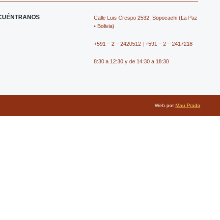
e
n
w
n
CUÉNTRANOS
Calle Luis Crespo 2532, Sopocachi (La Paz
b
-
i
-
• Bolivia)
+591 – 2 – 2420512 | +591 – 2 – 2417218
o
i
t
y
8:30 a 12:30 y de 14:30 a 18:30
o
n
t
o
k
s
e
u
Web por
Mau Prado
t
r
t
a
u
g
b
r
e