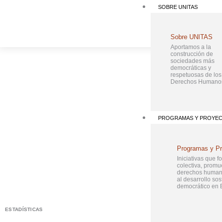
Ir
SOBRE UNITAS
al
contenido
Sobre UNITAS
Aportamos a la
construcción de
sociedades más
democráticas y
respetuosas de los
Derechos Humano
PROGRAMAS Y PROYE
Programas y P
Iniciativas que f
colectiva, promu
derechos humano
al desarrollo sos
democrático en B
ESTADÍSTICAS