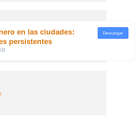
YECTOS
nero en las ciudades:
O DE LA
Descargar
s persistentes
 KB
S