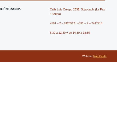
e
n
w
n
CUÉNTRANOS
Calle Luis Crespo 2532, Sopocachi (La Paz
b
-
i
-
• Bolivia)
+591 – 2 – 2420512 | +591 – 2 – 2417218
o
i
t
y
8:30 a 12:30 y de 14:30 a 18:30
o
n
t
o
k
s
e
u
Web por
Mau Prado
t
r
t
a
u
g
b
r
e