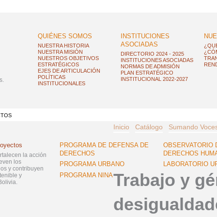
QUIÉNES SOMOS
INSTITUCIONES
NUE
ASOCIADAS
NUESTRA HISTORIA
¿QU
NUESTRA MISIÓN
¿CÓ
DIRECTORIO 2024 - 2025
NUESTROS OBJETIVOS
TRAN
INSTITUCIONES ASOCIADAS
ESTRATÉGICOS
REND
NORMAS DE ADMISIÓN
EJES DE ARTICULACIÓN
PLAN ESTRATÉGICO
POLÍTICAS
INSTITUCIONAL 2022-2027
s.
INSTITUCIONALES
CTOS
Inicio
Catálogo
Sumando Voce
royectos
PROGRAMA DE DEFENSA DE
OBSERVATORIO 
DERECHOS
DERECHOS HUM
ortalecen la acción
even los
PROGRAMA URBANO
LABORATORIO U
s y contribuyen
Trabajo y gé
PROGRAMA NINA
tenible y
olivia.
desigualdad