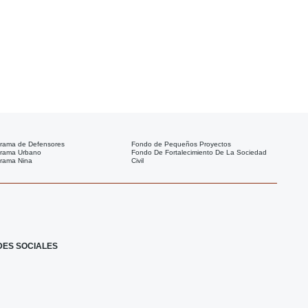
rama de Defensores
Fondo de Pequeños Proyectos
rama Urbano
Fondo De Fortalecimiento De La Sociedad
rama Nina
Civil
F
I
X
I
a
c
-
c
DES SOCIALES
c
o
t
o