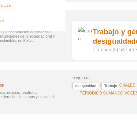
OTALES
ÓN
FONDO DE PEQUEÑOS PRO
Trabajo y gé
s de cooperación destinados a
FONDO DE FORTALECIMIENT
ganizaciones de la sociedad civil y
SOCIEDAD CIVIL
desigualdade
stenibles en Bolivia.
1 archivo(s)
547.45
ETIQUETAS
sos
NOTICIAS INSTITUCIONALES
desigualdad
Trabajo
mas noticias, análisis y
PERIÓDICO SUMANDO VOCE
re derechos humanos y sociedad