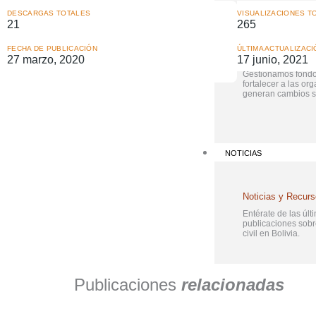
DESCARGAS TOTALES
VISUALIZACIONES T
FONDOS DE APOYO
21
265
FECHA DE PUBLICACIÓN
ÚLTIMA ACTUALIZACI
Fondos de Apoyo
27 marzo, 2020
17 junio, 2021
Gestionamos fondo
fortalecer a las or
generan cambios so
NOTICIAS
Noticias y Recur
Entérate de las últi
publicaciones sob
civil en Bolivia.
Publicaciones
relacionadas
PUBLICACIONES
FORMACCIÓN