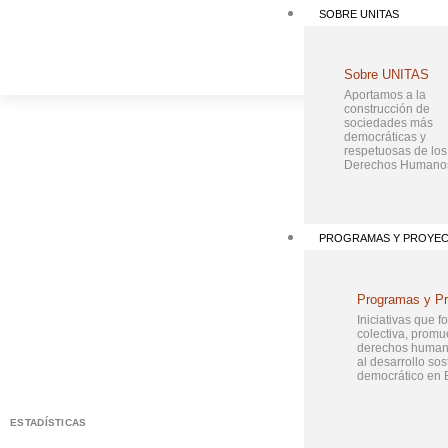
Ir
SOBRE UNITAS
al
contenido
Sobre UNITAS
Aportamos a la
construcción de
sociedades más
democráticas y
respetuosas de los
Derechos Humano
PROGRAMAS Y PROYE
Programas y P
Iniciativas que f
colectiva, promu
derechos humano
al desarrollo sos
democrático en B
ESTADÍSTICAS