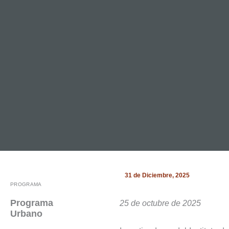
FONDOS DE APOYO
Fondos de Apoyo
Gestionamos fondo
fortalecer a las or
generan cambios so
NOTICIAS
Noticias y Recur
Entérate de las últi
publicaciones sob
civil en Bolivia.
31 de
Diciembre, 2025
PROGRAMA
Programa
25 de octubre de 2025
Urbano
PUBLICACIONES
FORMACCIÓN