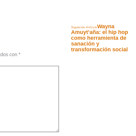
Wayna
Siguiente Artículo
Amuyt’aña: el hip hop
como herramienta de
sanación y
transformación social
ados con
*