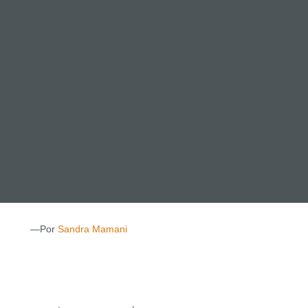
YECTOS
O DE LA
S
—Por
Sandra Mamani