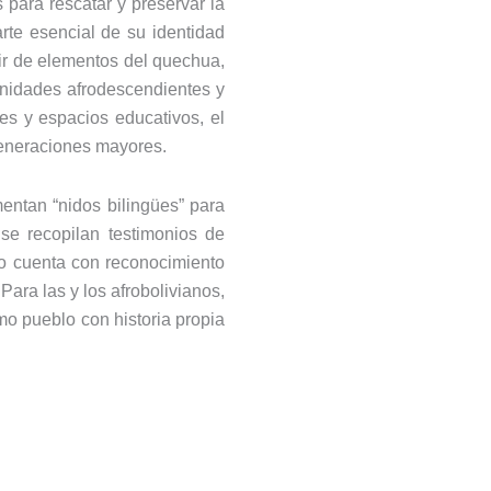
 para rescatar y preservar la
arte esencial de su identidad
tir de elementos del quechua,
unidades afrodescendientes y
les y espacios educativos, el
generaciones mayores.
ntan “nidos bilingües” para
se recopilan testimonios de
o cuenta con reconocimiento
Para las y los afrobolivianos,
mo pueblo con historia propia