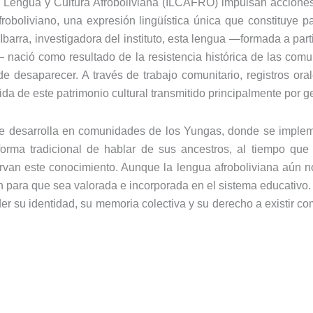
de Lengua y Cultura Afroboliviana (ILCAFRO) impulsan acciones
roboliviano, una expresión lingüística única que constituye p
X
Ibarra, investigadora del instituto, esta lengua —formada a par
 nació como resultado de la resistencia histórica de las com
e desaparecer. A través de trabajo comunitario, registros ora
da de este patrimonio cultural transmitido principalmente por 
e desarrolla en comunidades de los Yungas, donde se impleme
orma tradicional de hablar de sus ancestros, al tiempo que 
van este conocimiento. Aunque la lengua afroboliviana aún n
an para que sea valorada e incorporada en el sistema educativo. 
er su identidad, su memoria colectiva y su derecho a existir co