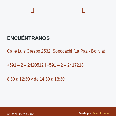
a
c
-
c
c
o
t
o
e
n
w
n
b
-
i
-
o
i
t
y
o
n
t
o
ENCUÉNTRANOS
k
s
e
u
t
r
t
Calle Luis Crespo 2532, Sopocachi (La Paz • Bolivia)
a
u
g
b
+591 – 2 – 2420512 | +591 – 2 – 2417218
r
e
a
-
8:30 a 12:30 y de 14:30 a 18:30
m
v
-
1
Web por
Mau Prado
© Red Unitas
2026