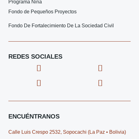
Programa Nina
Fondo de Pequeños Proyectos
Fondo De Fortalecimiento De La Sociedad Civil
REDES SOCIALES
F
I
X
I
a
c
-
c
c
o
t
o
e
n
w
n
b
-
i
-
o
i
t
y
o
n
t
o
ENCUÉNTRANOS
k
s
e
u
t
r
t
Calle Luis Crespo 2532, Sopocachi (La Paz • Bolivia)