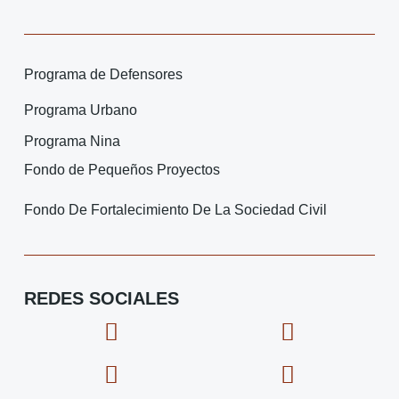
Programa de Defensores
Programa Urbano
Programa Nina
Fondo de Pequeños Proyectos
Fondo De Fortalecimiento De La Sociedad Civil
REDES SOCIALES
F
I
X
I
a
c
-
c
c
o
t
o