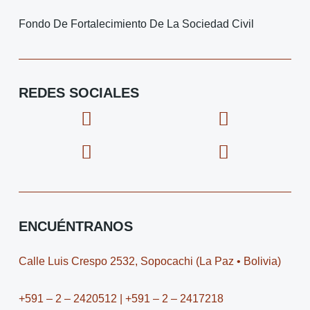
Fondo De Fortalecimiento De La Sociedad Civil
REDES SOCIALES
F
I
X
I
a
c
-
c
c
o
t
o
e
n
w
n
b
-
i
-
o
i
t
y
o
n
t
o
ENCUÉNTRANOS
k
s
e
u
t
r
t
Calle Luis Crespo 2532, Sopocachi (La Paz • Bolivia)
a
u
g
b
+591 – 2 – 2420512 | +591 – 2 – 2417218