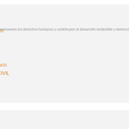
a, promueven los derechos humanos y contribuyen al desarrollo sostenible y democr
OS
NOS
IVIL