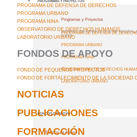
PROGRAMAS Y PROYECTOS
PROGRAMA DE DEFENSA DE DERECHOS
PROGRAMA URBANO
Programas y Proyectos
PROGRAMA NINA
OBSERVATORIO DE DERECHOS HUMANOS
Iniciativas que fortalecen la acción colectiv
PROGRAMA DE DEFENSA DE DERECH
Bolivia.
LABORATORIO URBANO
PROGRAMA URBANO
FONDOS DE APOYO
PROGRAMA NINA
OBSERVATORIO DE DERECHOS HUMA
FONDO DE PEQUEÑOS PROYECTOS
FONDO DE FORTALECIMIENTO DE LA SOCIEDAD C
LABORATORIO URBANO
NOTICIAS
PUBLICACIONES
FONDOS DE APOYO
FORMACCIÓN
Fondos de Apoyo