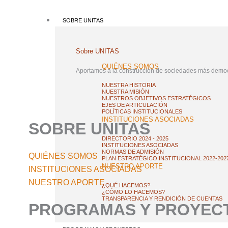
Ir
al
SOBRE UNITAS
contenido
Sobre UNITAS
QUIÉNES SOMOS
Aportamos a la construcción de sociedades más democ
NUESTRA HISTORIA
NUESTRA MISIÓN
NUESTROS OBJETIVOS ESTRATÉGICOS
EJES DE ARTICULACIÓN
POLÍTICAS INSTITUCIONALES
INSTITUCIONES ASOCIADAS
SOBRE UNITAS
DIRECTORIO 2024 - 2025
INSTITUCIONES ASOCIADAS
NORMAS DE ADMISIÓN
QUIÉNES SOMOS
PLAN ESTRATÉGICO INSTITUCIONAL 2022-202
NUESTRO APORTE
INSTITUCIONES ASOCIADAS
NUESTRO APORTE
¿QUÉ HACEMOS?
¿CÓMO LO HACEMOS?
TRANSPARENCIA Y RENDICIÓN DE CUENTAS
PROGRAMAS Y PROYEC