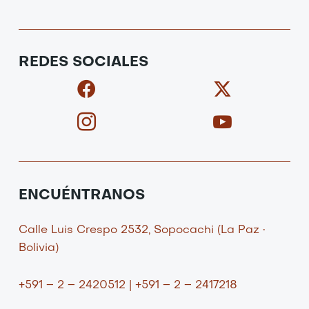
REDES SOCIALES
F
I
X
I
a
c
-
c
c
o
t
o
e
n
w
n
b
-
i
-
o
i
t
y
o
n
t
o
ENCUÉNTRANOS
k
s
e
u
t
r
t
Calle Luis Crespo 2532, Sopocachi (La Paz •
a
u
Bolivia)
g
b
r
e
+591 – 2 – 2420512 | +591 – 2 – 2417218
a
-