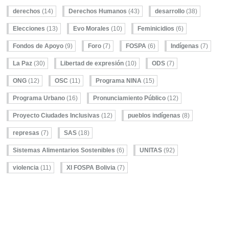
derechos
(14)
Derechos Humanos
(43)
desarrollo
(38)
Elecciones
(13)
Evo Morales
(10)
Feminicidios
(6)
Fondos de Apoyo
(9)
Foro
(7)
FOSPA
(6)
Indígenas
(7)
La Paz
(30)
Libertad de expresión
(10)
ODS
(7)
ONG
(12)
OSC
(11)
Programa NINA
(15)
Programa Urbano
(16)
Pronunciamiento Público
(12)
Proyecto Ciudades Inclusivas
(12)
pueblos indígenas
(8)
represas
(7)
SAS
(18)
Sistemas Alimentarios Sostenibles
(6)
UNITAS
(92)
violencia
(11)
XI FOSPA Bolivia
(7)