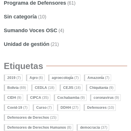
Programa de Defensores
(61)
Sin categoría
(10)
Sumando Voces OSC
(4)
Unidad de gestión
(21)
Etiquetas
2019
(7)
Agro
(6)
agroecología
(7)
Amazonía
(7)
Bolivia
(69)
CEDLA
(18)
CEJIS
(18)
Chiquitania
(9)
CIDH
(9)
CIPCA
(35)
Cochabamba
(9)
coronavirus
(9)
Covid-19
(7)
Curso
(7)
DDHH
(27)
Defensores
(10)
Defensores de Derechos
(15)
Defensores de Derechos Humanos
(8)
democracia
(37)