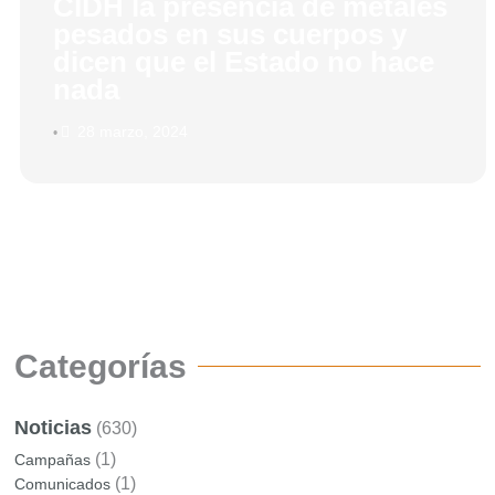
CIDH la presencia de metales
pesados en sus cuerpos y
dicen que el Estado no hace
nada
28 marzo, 2024
•
Categorías
Noticias
(630)
(1)
Campañas
(1)
Comunicados