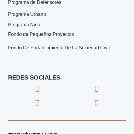
Programa de Defensores
Programa Urbano
Programa Nina
Fondo de Pequeños Proyectos
Fondo De Fortalecimiento De La Sociedad Civil
REDES SOCIALES
F
I
X
I
a
c
-
c
c
o
t
o
e
n
w
n
b
-
i
-
o
i
t
y