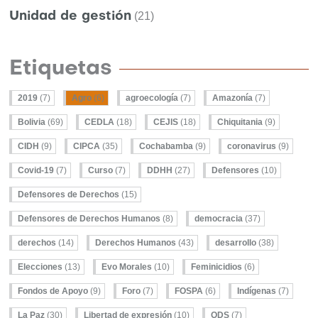
Unidad de gestión
(21)
Etiquetas
2019
(7)
Agro
(6)
agroecología
(7)
Amazonía
(7)
Bolivia
(69)
CEDLA
(18)
CEJIS
(18)
Chiquitania
(9)
CIDH
(9)
CIPCA
(35)
Cochabamba
(9)
coronavirus
(9)
Covid-19
(7)
Curso
(7)
DDHH
(27)
Defensores
(10)
Defensores de Derechos
(15)
Defensores de Derechos Humanos
(8)
democracia
(37)
derechos
(14)
Derechos Humanos
(43)
desarrollo
(38)
Elecciones
(13)
Evo Morales
(10)
Feminicidios
(6)
Fondos de Apoyo
(9)
Foro
(7)
FOSPA
(6)
Indígenas
(7)
La Paz
(30)
Libertad de expresión
(10)
ODS
(7)