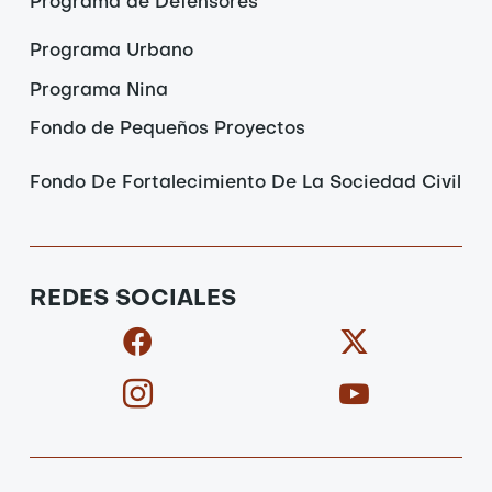
Programa de Defensores
Programa Urbano
Programa Nina
Fondo de Pequeños Proyectos
Fondo De Fortalecimiento De La Sociedad Civil
REDES SOCIALES
F
I
X
I
a
c
-
c
c
o
t
o
e
n
w
n
b
-
i
-
o
i
t
y