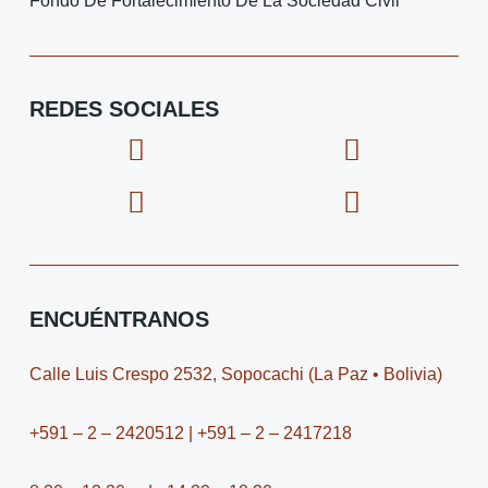
REDES SOCIALES
F
I
X
I
a
c
-
c
c
o
t
o
e
n
w
n
b
-
i
-
o
i
t
y
o
n
t
o
ENCUÉNTRANOS
k
s
e
u
t
r
t
Calle Luis Crespo 2532, Sopocachi (La Paz • Bolivia)
a
u
g
b
+591 – 2 – 2420512 | +591 – 2 – 2417218
r
e