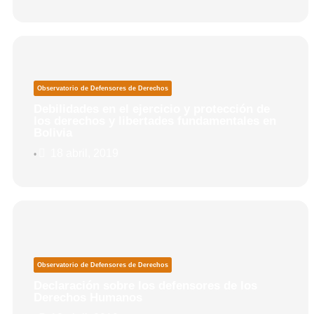
Observatorio de Defensores de Derechos
Debilidades en el ejercicio y protección de
los derechos y libertades fundamentales en
Bolivia
18 abril, 2019
•
Observatorio de Defensores de Derechos
Declaración sobre los defensores de los
Derechos Humanos