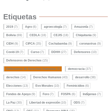
Etiquetas
2019
(7)
Agro
(6)
agroecología
(7)
Amazonía
(7)
Bolivia
(69)
CEDLA
(18)
CEJIS
(18)
Chiquitania
(9)
CIDH
(9)
CIPCA
(35)
Cochabamba
(9)
coronavirus
(9)
Covid-19
(7)
Curso
(7)
DDHH
(27)
Defensores
(10)
Defensores de Derechos
(15)
Defensores de Derechos Humanos
(8)
democracia
(37)
derechos
(14)
Derechos Humanos
(43)
desarrollo
(38)
Elecciones
(13)
Evo Morales
(10)
Feminicidios
(6)
Fondos de Apoyo
(9)
Foro
(7)
FOSPA
(6)
Indígenas
(7)
La Paz
(30)
Libertad de expresión
(10)
ODS
(7)
ONG
(12)
OSC
(11)
Programa NINA
(15)