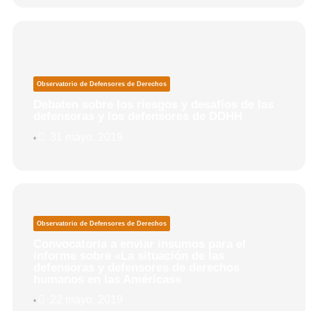
Observatorio de Defensores de Derechos
Debaten sobre los riesgos y desafíos de las
defensoras y los defensores de DDHH
31 mayo, 2019
•
Observatorio de Defensores de Derechos
Convocatoria a enviar insumos para el
informe sobre «La situación de las
defensoras y defensores de derechos
humanos en las Américas»
22 mayo, 2019
•