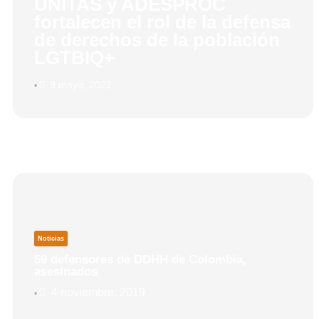
UNITAS y ADESPROC
fortalecen el rol de la defensa
de derechos de la población
LGTBIQ+
9 mayo, 2022
•
Noticias
59 defensores de DDHH de Colombia,
asesinados
4 noviembre, 2019
•