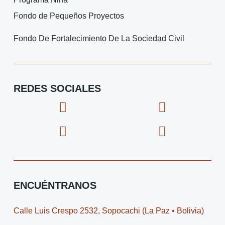
Fondo de Pequeños Proyectos
Fondo De Fortalecimiento De La Sociedad Civil
REDES SOCIALES
F
I
X
I
a
c
-
c
c
o
t
o
e
n
w
n
b
-
i
-
o
i
t
y
o
n
t
o
ENCUÉNTRANOS
k
s
e
u
t
r
t
Calle Luis Crespo 2532, Sopocachi (La Paz • Bolivia)
a
u