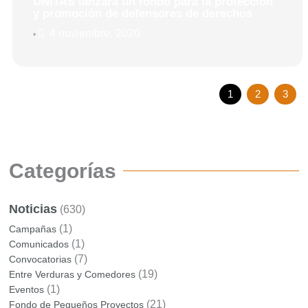
UNITAS lanzará un fondo para la protección
y promoción de defensores de derechos
4 noviembre, 2020
•
1
2
3
Categorías
Noticias
(630)
(1)
Campañas
(1)
Comunicados
(7)
Convocatorias
(19)
Entre Verduras y Comedores
(1)
Eventos
(21)
Fondo de Pequeños Proyectos