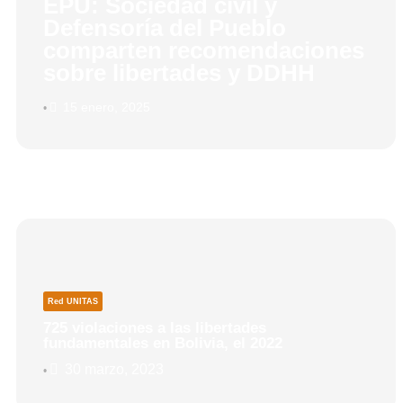
EPU: Sociedad civil y
Defensoría del Pueblo
comparten recomendaciones
sobre libertades y DDHH
15 enero, 2025
•
Página
Página
Págin
Red UNITAS
725 violaciones a las libertades
fundamentales en Bolivia, el 2022
30 marzo, 2023
•