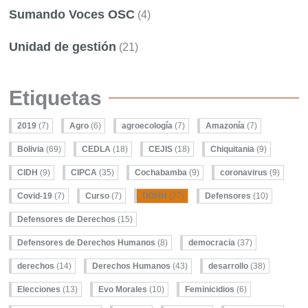
Sumando Voces OSC
(4)
Unidad de gestión
(21)
Etiquetas
2019
(7)
Agro
(6)
agroecología
(7)
Amazonía
(7)
Bolivia
(69)
CEDLA
(18)
CEJIS
(18)
Chiquitania
(9)
CIDH
(9)
CIPCA
(35)
Cochabamba
(9)
coronavirus
(9)
Covid-19
(7)
Curso
(7)
DDHH
(27)
Defensores
(10)
Defensores de Derechos
(15)
Defensores de Derechos Humanos
(8)
democracia
(37)
derechos
(14)
Derechos Humanos
(43)
desarrollo
(38)
Elecciones
(13)
Evo Morales
(10)
Feminicidios
(6)