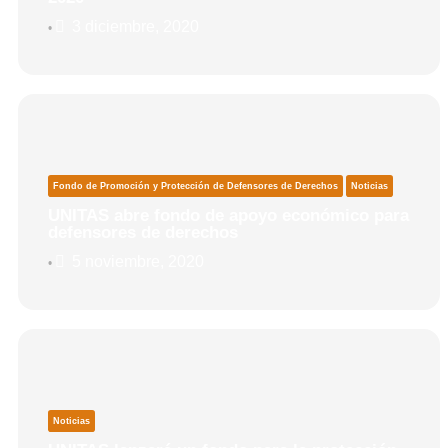
3 diciembre, 2020
•
Fondo de Promoción y Protección de Defensores de Derechos
Noticias
UNITAS abre fondo de apoyo económico para
defensores de derechos
5 noviembre, 2020
•
Noticias