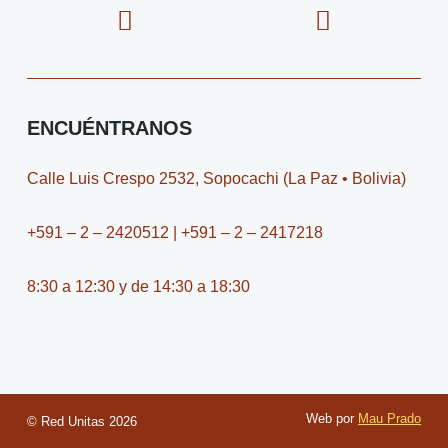
c
o
t
o
e
n
w
n
b
-
i
-
o
i
t
y
o
n
t
o
ENCUÉNTRANOS
k
s
e
u
t
r
t
Calle Luis Crespo 2532, Sopocachi (La Paz • Bolivia)
a
u
g
b
+591 – 2 – 2420512 | +591 – 2 – 2417218
r
e
a
-
8:30 a 12:30 y de 14:30 a 18:30
m
v
-
1
Web por
Mau Prado
© Red Unitas
2026