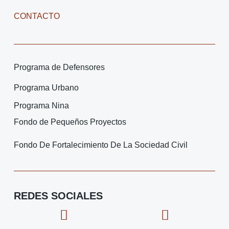
CONTACTO
Programa de Defensores
Programa Urbano
Programa Nina
Fondo de Pequeños Proyectos
Fondo De Fortalecimiento De La Sociedad Civil
REDES SOCIALES
F
I
X
I
a
c
-
c