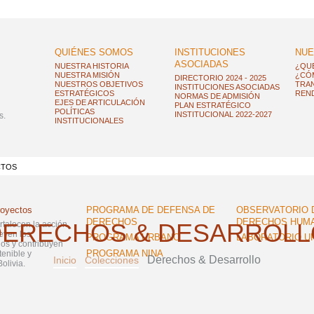
QUIÉNES SOMOS
INSTITUCIONES
NUE
ASOCIADAS
NUESTRA HISTORIA
¿QU
NUESTRA MISIÓN
¿CÓ
DIRECTORIO 2024 - 2025
NUESTROS OBJETIVOS
TRAN
INSTITUCIONES ASOCIADAS
ESTRATÉGICOS
REND
NORMAS DE ADMISIÓN
EJES DE ARTICULACIÓN
PLAN ESTRATÉGICO
POLÍTICAS
INSTITUCIONAL 2022-2027
s.
INSTITUCIONALES
CTOS
royectos
PROGRAMA DE DEFENSA DE
OBSERVATORIO 
DERECHOS
DERECHOS HUM
DERECHOS & DESARROLL
ortalecen la acción
even los
PROGRAMA URBANO
LABORATORIO U
s y contribuyen
PROGRAMA NINA
tenible y
Derechos & Desarrollo
Inicio
Colecciones
olivia.