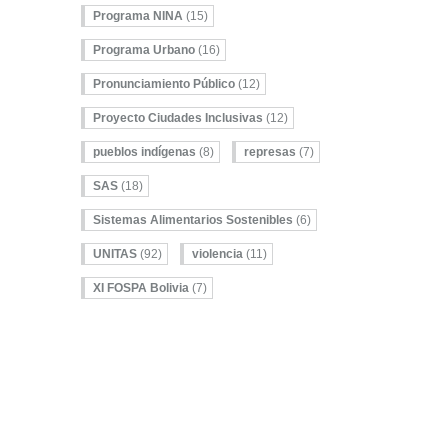
Programa NINA
(15)
Programa Urbano
(16)
Pronunciamiento Público
(12)
Proyecto Ciudades Inclusivas
(12)
pueblos indígenas
(8)
represas
(7)
SAS
(18)
Sistemas Alimentarios Sostenibles
(6)
UNITAS
(92)
violencia
(11)
XI FOSPA Bolivia
(7)