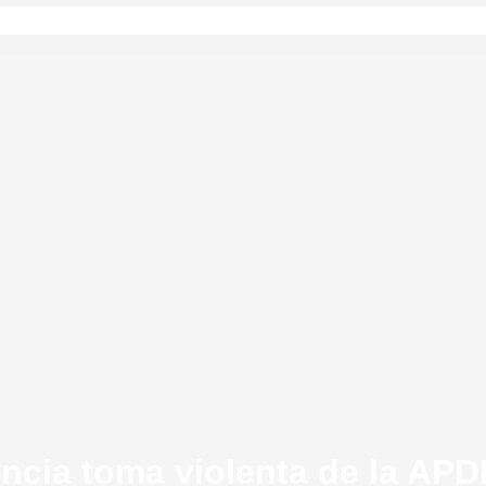
FONDO DE PEQUEÑOS PRO
s de cooperación destinados a
FONDO DE FORTALECIMIENT
ganizaciones de la sociedad civil y
SOCIEDAD CIVIL
stenibles en Bolivia.
sos
NOTICIAS INSTITUCIONALES
mas noticias, análisis y
PERIÓDICO SUMANDO VOCE
re derechos humanos y sociedad
cia toma violenta de la AP