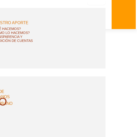
STRO APORTE
É HACEMOS?
MO LO HACEMOS?
SPARENCIA Y
ICIÓN DE CUENTAS
DE
ANOS
O
RBANO