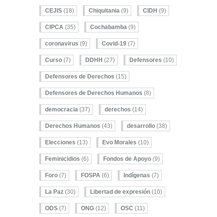
CEJIS
(18)
Chiquitania
(9)
CIDH
(9)
CIPCA
(35)
Cochabamba
(9)
coronavirus
(9)
Covid-19
(7)
Curso
(7)
DDHH
(27)
Defensores
(10)
Defensores de Derechos
(15)
Defensores de Derechos Humanos
(8)
democracia
(37)
derechos
(14)
Derechos Humanos
(43)
desarrollo
(38)
Elecciones
(13)
Evo Morales
(10)
Feminicidios
(6)
Fondos de Apoyo
(9)
Foro
(7)
FOSPA
(6)
Indígenas
(7)
La Paz
(30)
Libertad de expresión
(10)
ODS
(7)
ONG
(12)
OSC
(11)