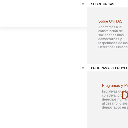
Ir
SOBRE UNITAS
al
contenido
Sobre UNITAS
Aportamos a la
construcción de
sociedades más
democráticas y
respetuosas de los
Derechos Humano
PROGRAMAS Y PROYE
Programas y P
Iniciativas que f
colectiva, promu
derechos humano
al desarrollo sos
democrático en B