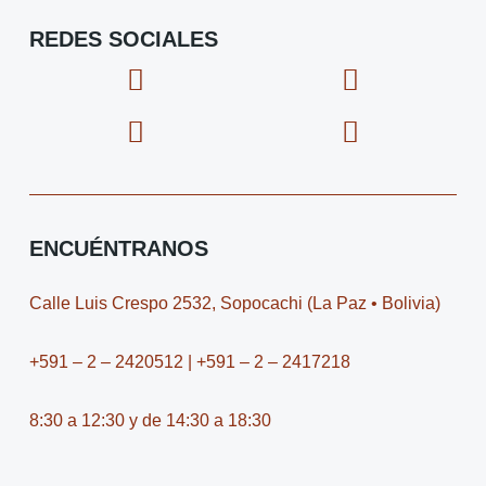
REDES SOCIALES
F
I
X
I
a
c
-
c
c
o
t
o
e
n
w
n
b
-
i
-
o
i
t
y
o
n
t
o
ENCUÉNTRANOS
k
s
e
u
t
r
t
Calle Luis Crespo 2532, Sopocachi (La Paz • Bolivia)
a
u
g
b
+591 – 2 – 2420512 | +591 – 2 – 2417218
r
e
a
-
8:30 a 12:30 y de 14:30 a 18:30
m
v
-