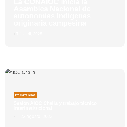
La CONAIOC inicia la
Asamblea Nacional de
autonomías indígenas
originaria campesina
1 abril, 2025
•
Programa NINA
Sesión AIOC Challa y trabajo técnico
interinstitucional
22 agosto, 2022
•