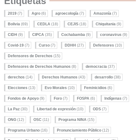
Etiquetas
2019
(7)
Agro
(6)
agroecología
(7)
Amazonía
(7)
Bolivia
(69)
CEDLA
(18)
CEJIS
(18)
Chiquitania
(9)
CIDH
(9)
CIPCA
(35)
Cochabamba
(9)
coronavirus
(9)
Covid-19
(7)
Curso
(7)
DDHH
(27)
Defensores
(10)
Defensores de Derechos
(15)
Defensores de Derechos Humanos
(8)
democracia
(37)
derechos
(14)
Derechos Humanos
(43)
desarrollo
(38)
Elecciones
(13)
Evo Morales
(10)
Feminicidios
(6)
Fondos de Apoyo
(9)
Foro
(7)
FOSPA
(6)
Indígenas
(7)
La Paz
(30)
Libertad de expresión
(10)
ODS
(7)
ONG
(12)
OSC
(11)
Programa NINA
(15)
Programa Urbano
(16)
Pronunciamiento Público
(12)