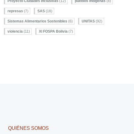
Proyecto Ciudades Inclusivas
(12)
pueblos indígenas
(8)
represas
(7)
SAS
(18)
Sistemas Alimentarios Sostenibles
(6)
UNITAS
(92)
violencia
(11)
XI FOSPA Bolivia
(7)
QUIÉNES SOMOS