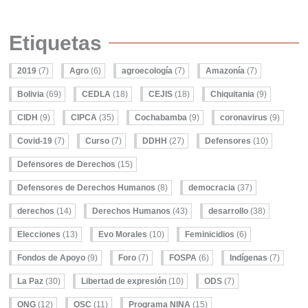
Etiquetas
2019
(7)
Agro
(6)
agroecología
(7)
Amazonía
(7)
Bolivia
(69)
CEDLA
(18)
CEJIS
(18)
Chiquitania
(9)
CIDH
(9)
CIPCA
(35)
Cochabamba
(9)
coronavirus
(9)
Covid-19
(7)
Curso
(7)
DDHH
(27)
Defensores
(10)
Defensores de Derechos
(15)
Defensores de Derechos Humanos
(8)
democracia
(37)
derechos
(14)
Derechos Humanos
(43)
desarrollo
(38)
Elecciones
(13)
Evo Morales
(10)
Feminicidios
(6)
Fondos de Apoyo
(9)
Foro
(7)
FOSPA
(6)
Indígenas
(7)
La Paz
(30)
Libertad de expresión
(10)
ODS
(7)
ONG
(12)
OSC
(11)
Programa NINA
(15)