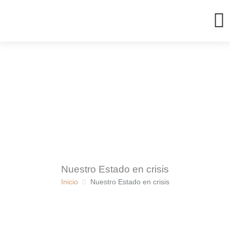
Ir
al
contenido
Nuestro Estado en crisis
Inicio
Nuestro Estado en crisis
Noticias
Nuestro Estado: en Crisis
9 noviembre, 2019
•