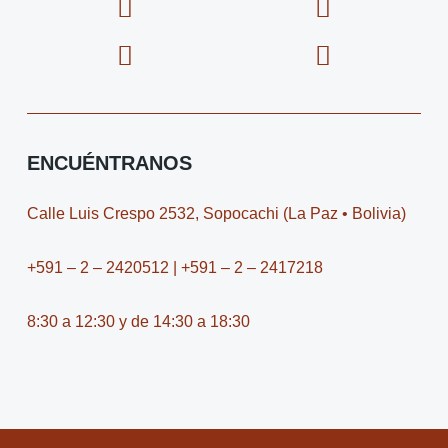
F
I
X
I
a
c
-
c
c
o
t
o
e
n
w
n
b
-
i
-
o
i
t
y
o
n
t
o
ENCUÉNTRANOS
k
s
e
u
t
r
t
Calle Luis Crespo 2532, Sopocachi (La Paz • Bolivia)
a
u
g
b
+591 – 2 – 2420512 | +591 – 2 – 2417218
r
e
a
-
8:30 a 12:30 y de 14:30 a 18:30
m
v
-
1