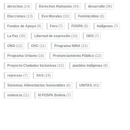
derechos
(14)
Derechos Humanos
(43)
desarrollo
(38)
Elecciones
(13)
Evo Morales
(10)
Feminicidios
(6)
Fondos de Apoyo
(9)
Foro
(7)
FOSPA
(6)
Indígenas
(7)
La Paz
(30)
Libertad de expresión
(10)
ODS
(7)
ONG
(12)
OSC
(11)
Programa NINA
(15)
Programa Urbano
(16)
Pronunciamiento Público
(12)
Proyecto Ciudades Inclusivas
(12)
pueblos indígenas
(8)
represas
(7)
SAS
(18)
Sistemas Alimentarios Sostenibles
(6)
UNITAS
(92)
violencia
(11)
XI FOSPA Bolivia
(7)