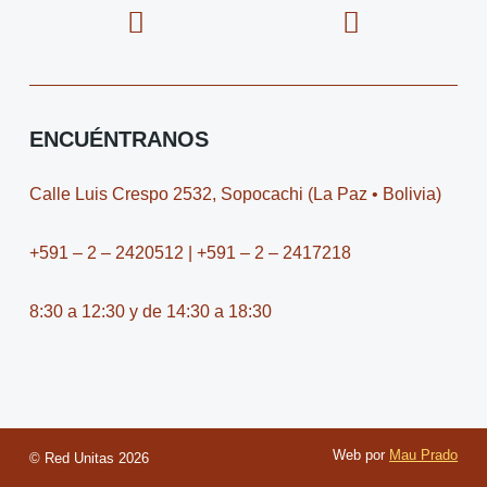
c
o
t
o
e
n
w
n
b
-
i
-
o
i
t
y
o
n
t
o
ENCUÉNTRANOS
k
s
e
u
t
r
t
Calle Luis Crespo 2532, Sopocachi (La Paz • Bolivia)
a
u
g
b
+591 – 2 – 2420512 | +591 – 2 – 2417218
r
e
a
-
8:30 a 12:30 y de 14:30 a 18:30
m
v
-
1
Web por
Mau Prado
© Red Unitas
2026