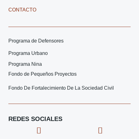
CONTACTO
Programa de Defensores
Programa Urbano
Programa Nina
Fondo de Pequeños Proyectos
Fondo De Fortalecimiento De La Sociedad Civil
REDES SOCIALES
F
I
X
I
a
c
-
c