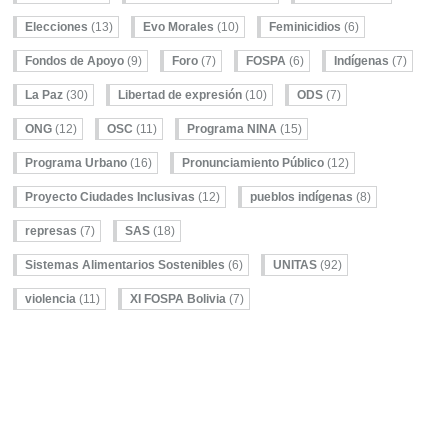
Elecciones
(13)
Evo Morales
(10)
Feminicidios
(6)
Fondos de Apoyo
(9)
Foro
(7)
FOSPA
(6)
Indígenas
(7)
La Paz
(30)
Libertad de expresión
(10)
ODS
(7)
ONG
(12)
OSC
(11)
Programa NINA
(15)
Programa Urbano
(16)
Pronunciamiento Público
(12)
Proyecto Ciudades Inclusivas
(12)
pueblos indígenas
(8)
represas
(7)
SAS
(18)
Sistemas Alimentarios Sostenibles
(6)
UNITAS
(92)
violencia
(11)
XI FOSPA Bolivia
(7)