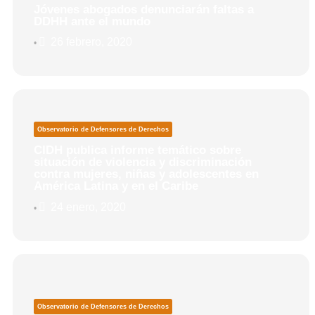
Jóvenes abogados denunciarán faltas a
DDHH ante el mundo
26 febrero, 2020
•
Observatorio de Defensores de Derechos
CIDH publica informe temático sobre
situación de violencia y discriminación
contra mujeres, niñas y adolescentes en
América Latina y en el Caribe
24 enero, 2020
•
Observatorio de Defensores de Derechos