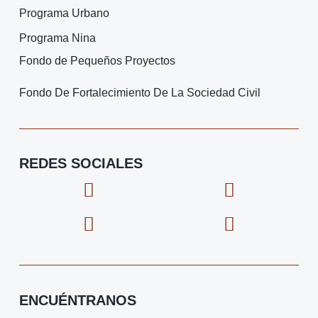
Programa Urbano
Programa Nina
Fondo de Pequeños Proyectos
Fondo De Fortalecimiento De La Sociedad Civil
REDES SOCIALES
F
I
X
I
a
c
-
c
c
o
t
o
e
n
w
n
b
-
i
-
o
i
t
y
o
n
t
o
ENCUÉNTRANOS