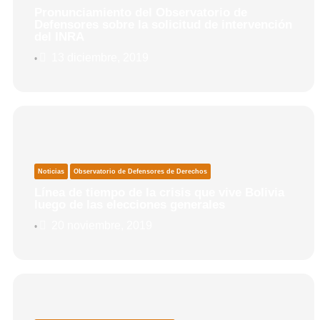
Pronunciamiento del Observatorio de
Defensores sobre la solicitud de intervención
del INRA
13 diciembre, 2019
•
Noticias
Observatorio de Defensores de Derechos
Línea de tiempo de la crisis que vive Bolivia
luego de las elecciones generales
20 noviembre, 2019
•