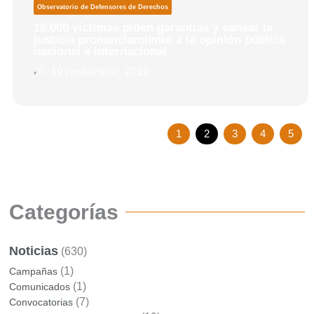
Observatorio de Defensores de Derechos
18.000 víctimas piden garantías y sanear la
justicia pronunciamiento a la opinión pública
nacional e internacional
19 noviembre, 2019
•
1
2
3
4
5
Categorías
Noticias
(630)
(1)
Campañas
(1)
Comunicados
(7)
Convocatorias