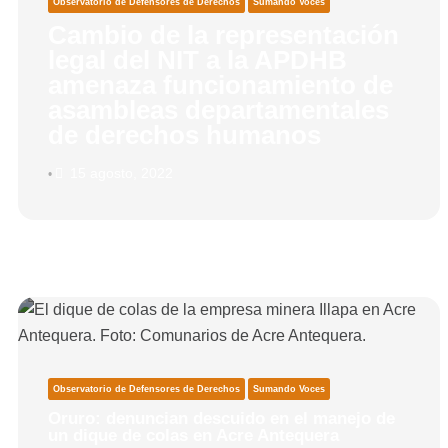
Observatorio de Defensores de Derechos
Sumando Voces
Cambio de la representación
legal del NIT a la APDHB
amenaza funcionamiento de
asambleas departamentales
de derechos humanos
15 agosto, 2022
•
Página
Página
Página
Página
Págin
Observatorio de Defensores de Derechos
Sumando Voces
Oruro: denuncian descuido en el manejo de
un dique de colas en Acre Antequera