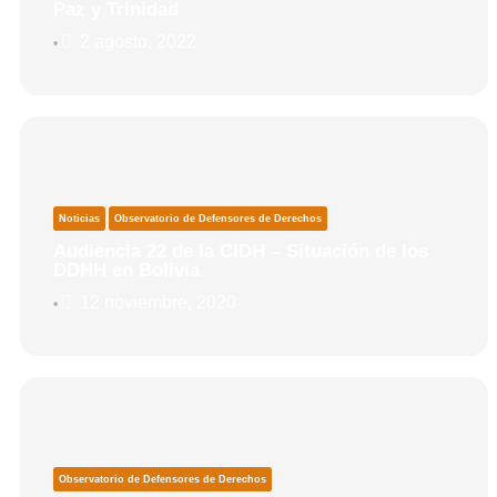
Paz y Trinidad
2 agosto, 2022
•
Noticias
Observatorio de Defensores de Derechos
Audiencia 22 de la CIDH – Situación de los
DDHH en Bolivia
12 noviembre, 2020
•
Observatorio de Defensores de Derechos