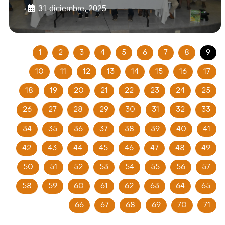
31 diciembre, 2025
•
1
2
3
4
5
6
7
8
9
10
11
12
13
14
15
16
17
18
19
20
21
22
23
24
25
26
27
28
29
30
31
32
33
34
35
36
37
38
39
40
41
42
43
44
45
46
47
48
49
50
51
52
53
54
55
56
57
58
59
60
61
62
63
64
65
66
67
68
69
70
71