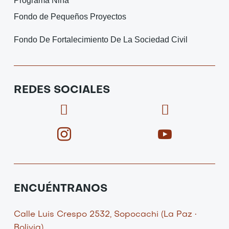
Fondo de Pequeños Proyectos
Fondo De Fortalecimiento De La Sociedad Civil
REDES SOCIALES
F
I
X
I
a
c
-
c
c
o
t
o
e
n
w
n
b
-
i
-
o
i
t
y
o
n
t
o
ENCUÉNTRANOS
k
s
e
u
t
r
t
Calle Luis Crespo 2532, Sopocachi (La Paz •
Bolivia)