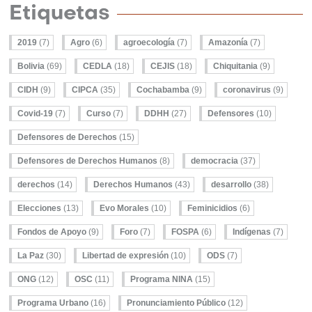
Etiquetas
2019
(7)
Agro
(6)
agroecología
(7)
Amazonía
(7)
Bolivia
(69)
CEDLA
(18)
CEJIS
(18)
Chiquitania
(9)
CIDH
(9)
CIPCA
(35)
Cochabamba
(9)
coronavirus
(9)
Covid-19
(7)
Curso
(7)
DDHH
(27)
Defensores
(10)
Defensores de Derechos
(15)
Defensores de Derechos Humanos
(8)
democracia
(37)
derechos
(14)
Derechos Humanos
(43)
desarrollo
(38)
Elecciones
(13)
Evo Morales
(10)
Feminicidios
(6)
Fondos de Apoyo
(9)
Foro
(7)
FOSPA
(6)
Indígenas
(7)
La Paz
(30)
Libertad de expresión
(10)
ODS
(7)
ONG
(12)
OSC
(11)
Programa NINA
(15)
Programa Urbano
(16)
Pronunciamiento Público
(12)