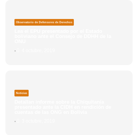
Observatorio de Defensores de Derechos
Lea el EPU presentado por el Estado
boliviano ante el Consejo de DDHH de la
ONU
4 octubre, 2019
•
Noticias
Detallan informe sobre la Chiquitanía
presentado ante la CIDH en rendición de
cuentas de las ONG en Bolivia
3 octubre, 2019
•