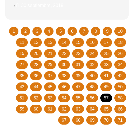
30 septiembre, 2019
•
1
2
3
4
5
6
7
8
9
10
11
12
13
14
15
16
17
18
19
20
21
22
23
24
25
26
27
28
29
30
31
32
33
34
35
36
37
38
39
40
41
42
43
44
45
46
47
48
49
50
51
52
53
54
55
56
57
58
59
60
61
62
63
64
65
66
67
68
69
70
71