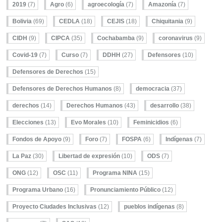
2019
(7)
Agro
(6)
agroecología
(7)
Amazonía
(7)
Bolivia
(69)
CEDLA
(18)
CEJIS
(18)
Chiquitania
(9)
CIDH
(9)
CIPCA
(35)
Cochabamba
(9)
coronavirus
(9)
Covid-19
(7)
Curso
(7)
DDHH
(27)
Defensores
(10)
Defensores de Derechos
(15)
Defensores de Derechos Humanos
(8)
democracia
(37)
derechos
(14)
Derechos Humanos
(43)
desarrollo
(38)
Elecciones
(13)
Evo Morales
(10)
Feminicidios
(6)
Fondos de Apoyo
(9)
Foro
(7)
FOSPA
(6)
Indígenas
(7)
La Paz
(30)
Libertad de expresión
(10)
ODS
(7)
ONG
(12)
OSC
(11)
Programa NINA
(15)
Programa Urbano
(16)
Pronunciamiento Público
(12)
Proyecto Ciudades Inclusivas
(12)
pueblos indígenas
(8)