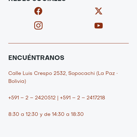
F
I
X
I
a
c
-
c
c
o
t
o
e
n
w
n
b
-
i
-
o
i
t
y
o
n
t
o
ENCUÉNTRANOS
k
s
e
u
t
r
t
Calle Luis Crespo 2532, Sopocachi (La Paz •
a
u
Bolivia)
g
b
r
e
+591 – 2 – 2420512 | +591 – 2 – 2417218
a
-
m
v
8:30 a 12:30 y de 14:30 a 18:30
-
1