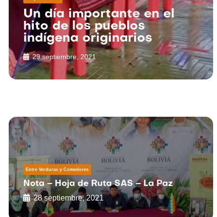
Un día importante en el
hito de los pueblos
indígena originarios
29 septiembre, 2021
Página
Página
Página
Página
Página
Página
Página
Página
Página
Página
Página
Página
Página
Página
Página
Página
Página
Página
Página
Página
Página
Págin
Págin
Pági
Entre Verduras y Comedores
Nota – Hoja de Ruta SAS – La Paz
28 septiembre, 2021