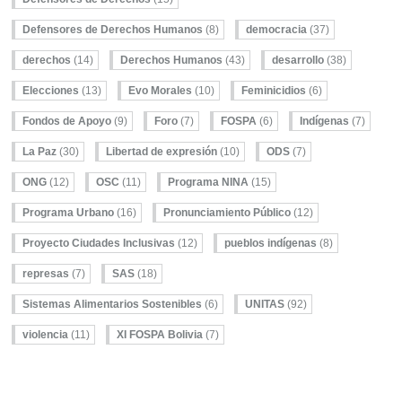
Defensores de Derechos Humanos
(8)
democracia
(37)
derechos
(14)
Derechos Humanos
(43)
desarrollo
(38)
Elecciones
(13)
Evo Morales
(10)
Feminicidios
(6)
Fondos de Apoyo
(9)
Foro
(7)
FOSPA
(6)
Indígenas
(7)
La Paz
(30)
Libertad de expresión
(10)
ODS
(7)
ONG
(12)
OSC
(11)
Programa NINA
(15)
Programa Urbano
(16)
Pronunciamiento Público
(12)
Proyecto Ciudades Inclusivas
(12)
pueblos indígenas
(8)
represas
(7)
SAS
(18)
Sistemas Alimentarios Sostenibles
(6)
UNITAS
(92)
violencia
(11)
XI FOSPA Bolivia
(7)