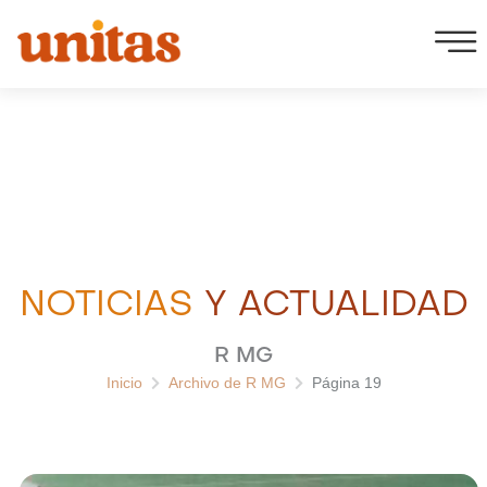
Ir
al
contenido
NOTICIAS
Y ACTUALIDAD
R MG
Inicio
Archivo de R MG
Página 19